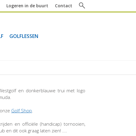
Logeren in de buurt
Contact
LF
GOLFLESSEN
Westgolf en donkerblauwe trui met logo
rmuda.
n onze
Golf Shop
.
ijden en officiële (handicap) tornooien,
en dit ook graag laten zien! ....