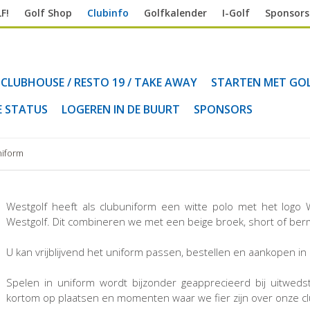
F!
Golf Shop
Clubinfo
Golfkalender
I-Golf
Sponsors
CLUBHOUSE / RESTO 19 / TAKE AWAY
STARTEN MET GO
E STATUS
LOGEREN IN DE BUURT
SPONSORS
niform
Westgolf heeft als clubuniform een witte polo met het logo 
Westgolf. Dit combineren we met een beige broek, short of be
U kan vrijblijvend het uniform passen, bestellen en aankopen i
Spelen in uniform wordt bijzonder geapprecieerd bij uitwedstr
kortom op plaatsen en momenten waar we fier zijn over onze club 