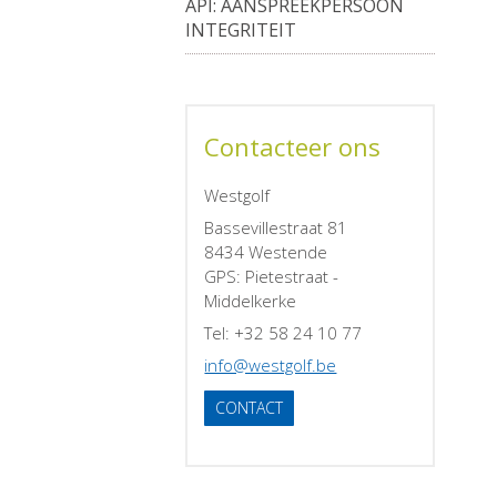
API: AANSPREEKPERSOON
INTEGRITEIT
Contacteer ons
Westgolf
Bassevillestraat 81
8434 Westende
GPS: Pietestraat -
Middelkerke
Tel: +32 58 24 10 77
info@westgolf.be
CONTACT