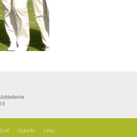
 Middelkerke
18
Golf
Clubinfo
Links