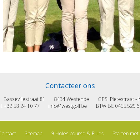
Contacteer ons
Bassevillestraat 81
8434 Westende
GPS: Pietestraat -
l: +32 58 24 10 77
info@westgolf.be
BTW BE 0455.529.6
Contact
Sitemap
9 Holes course & Rules
Starten met 