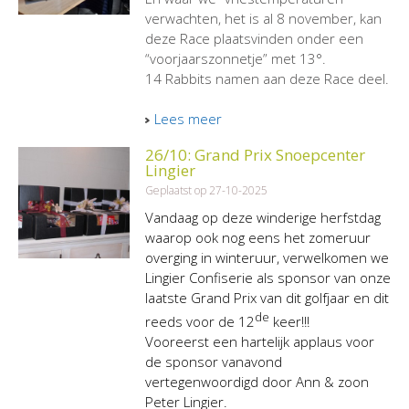
verwachten, het is al 8 november, kan
deze Race plaatsvinden onder een
“voorjaarszonnetje” met 13°.
14 Rabbits namen aan deze Race deel.
Lees meer
26/10: Grand Prix Snoepcenter
Lingier
Geplaatst op 27-10-2025
Vandaag op deze winderige herfstdag
waarop ook nog eens het zomeruur
overging in winteruur, verwelkomen we
Lingier Confiserie als sponsor van onze
laatste Grand Prix van dit golfjaar en dit
de
reeds voor de 12
keer!!!
Vooreerst een hartelijk applaus voor
de sponsor vanavond
vertegenwoordigd door Ann & zoon
Peter Lingier.