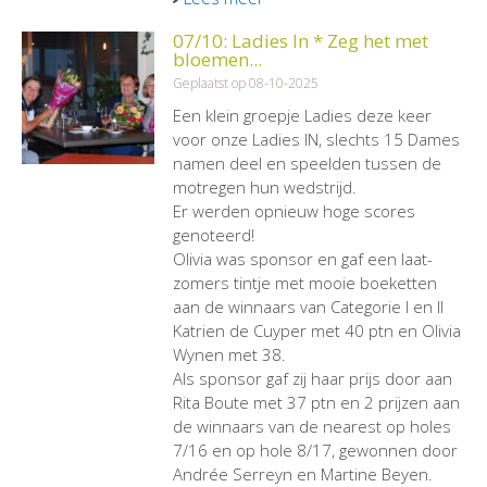
07/10: Ladies In * Zeg het met
bloemen...
Geplaatst op 08-10-2025
Een klein groepje Ladies deze keer
voor onze Ladies IN, slechts 15 Dames
namen deel en speelden tussen de
motregen hun wedstrijd.
Er werden opnieuw hoge scores
genoteerd!
Olivia was sponsor en gaf een laat-
zomers tintje met mooie boeketten
aan de winnaars van Categorie I en II
Katrien de Cuyper met 40 ptn en Olivia
Wynen met 38.
Als sponsor gaf zij haar prijs door aan
Rita Boute met 37 ptn en 2 prijzen aan
de winnaars van de nearest op holes
7/16 en op hole 8/17, gewonnen door
Andrée Serreyn en Martine Beyen.