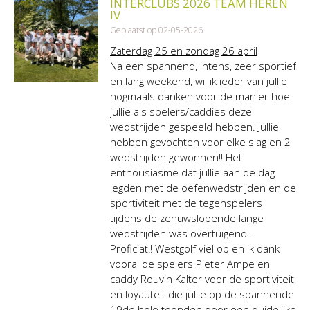
INTERCLUBS 2026 TEAM HEREN
IV
Geplaatst op 02-05-2026
Zaterdag 25 en zondag 26 april
Na een spannend, intens, zeer sportief
en lang weekend, wil ik ieder van jullie
nogmaals danken voor de manier hoe
jullie als spelers/caddies deze
wedstrijden gespeeld hebben. Jullie
hebben gevochten voor elke slag en 2
wedstrijden gewonnen!!
Het
enthousiasme dat jullie aan de dag
legden met de oefenwedstrijden en de
sportiviteit met de tegenspelers
tijdens de zenuwslopende lange
wedstrijden was overtuigend .
Proficiat!!
Westgolf viel op en ik dank
vooral de spelers Pieter Ampe en
caddy Rouvin Kalter voor de sportiviteit
en loyauteit die jullie op de spannende
19de hole toonden door een duidelijke