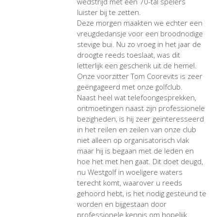
wedstrijd met een 70-tal spelers
luister bij te zetten.
Deze morgen maakten we echter een
vreugdedansje voor een broodnodige
stevige bui. Nu zo vroeg in het jaar de
droogte reeds toeslaat, was dit
letterlijk een geschenk uit de hemel.
Onze voorzitter Tom Coorevits is zeer
geëngageerd met onze golfclub.
Naast heel wat telefoongesprekken,
ontmoetingen naast zijn professionele
bezigheden, is hij zeer geïnteresseerd
in het reilen en zeilen van onze club
niet alleen op organisatorisch vlak
maar hij is begaan met de leden en
hoe het met hen gaat. Dit doet deugd,
nu Westgolf in woeligere waters
terecht komt, waarover u reeds
gehoord hebt, is het nodig gesteund te
worden en bijgestaan door
professionele kennis om hopelijk