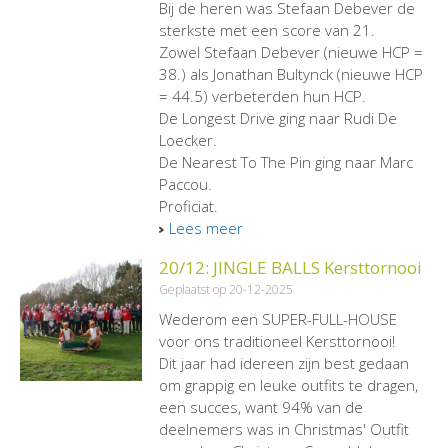
Bij de heren was Stefaan Debever de
sterkste met een score van 21.
Zowel Stefaan Debever (nieuwe HCP =
38.) als Jonathan Bultynck (nieuwe HCP
= 44.5) verbeterden hun HCP.
De Longest Drive ging naar Rudi De
Loecker.
De Nearest To The Pin ging naar Marc
Paccou.
Proficiat.
Lees meer
20/12: JINGLE BALLS Kersttornooi
Geplaatst op 20-12-2025
Wederom een SUPER-FULL-HOUSE
voor ons traditioneel Kersttornooi!
Dit jaar had idereen zijn best gedaan
om grappig en leuke outfits te dragen,
een succes, want 94% van de
deelnemers was in Christmas' Outfit