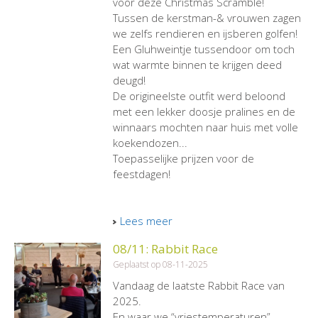
voor deze Christmas Scramble!
Tussen de kerstman-& vrouwen zagen
we zelfs rendieren en ijsberen golfen!
Een Gluhweintje tussendoor om toch
wat warmte binnen te krijgen deed
deugd!
De origineelste outfit werd beloond
met een lekker doosje pralines en de
winnaars mochten naar huis met volle
koekendozen...
Toepasselijke prijzen voor de
feestdagen!
Lees meer
08/11: Rabbit Race
Geplaatst op 08-11-2025
Vandaag de laatste Rabbit Race van
2025.
En waar we “vriestemperaturen”