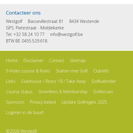
Contacteer ons
Westgolf
Bassevillestraat 81
8434 Westende
GPS: Pietestraat - Middelkerke
Tel: +32 58 24 10 77
info@westgolf.be
BTW BE 0455.529.618
Home
Disclaimer
Contact
Sitemap
9 Holes course & Rules
Starten met Golf
Clubinfo
Links
Clubhouse / Resto 19 / Take Away
Golfkalender
Course status
Greenfees & Membership
Golflessen
Sponsors
Privacy beleid
Update Golfregels 2025
Logeren in de buurt
©2026 Westgolf