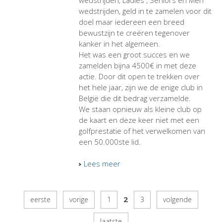
wedstrijden, Ladies , Seniors en Men
wedstrijden, geld in te zamelen voor dit
doel maar iedereen een breed
bewustzijn te creëren tegenover
kanker in het algemeen.
Het was een groot succes en we
zamelden bijna 4500€ in met deze
actie. Door dit open te trekken over
het hele jaar, zijn we de enige club in
België die dit bedrag verzamelde.
We staan opnieuw als kleine club op
de kaart en deze keer niet met een
golfprestatie of het verwelkomen van
een 50.000ste lid.
Lees meer
2
eerste
vorige
1
3
volgende
laatste